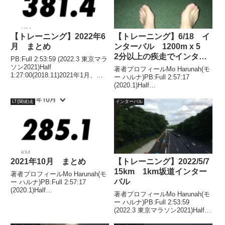
【トレーニング】2022年6
【トレーニング】6/18 イ
月 まとめ
ンターバル 1200m x 5
2分以上の疾走でインター
PB:Full 2:53:59 (2022.3 東京マラ
バルの効率が高まるのか？
ソン2021)Half
著者プロフィールMo Harunah(モ
1:27:00(2018.11)2021年1月、
ー ハルナ)PB:Full 2:57:17
2022年1月、2年連続50代サブス
(2020.1)Half
リー達成。ルーティン基本的に下
1:27:00(2018.11)2021年1月には
記ルーティンに沿ってトレーニン
50代サブスリー達成。目的スピ
LT(閾値)走
インターバル
グしています。週...
ード強化、心肺機能、VO2Max向
上。ターゲット1...
2021年10月 まとめ
【トレーニング】2022/5/7
15km 1km坂道インター
著者プロフィールMo Harunah(モ
バル
ー ハルナ)PB:Full 2:57:17
(2020.1)Half
著者プロフィールMo Harunah(モ
1:27:00(2018.11)2021年1月には
ー ハルナ)PB:Full 2:53:59
50代サブスリー達成。トレーニ
(2022.3 東京マラソン2021)Half
ング3要素ランニング、マラソン
1:27:00(2018.11)2021年1月、
の走力を決めるうえで...