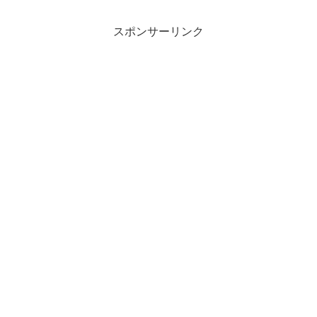
50代サブスリー達成。目的スピ
回：35.4、34.8、32.5、32.6、
ード強化のため、400m 1’20″＝
33.1、33.7、33.9、32.9、33.7、
スポンサーリンク
3’20”/...
31.2平均：33...