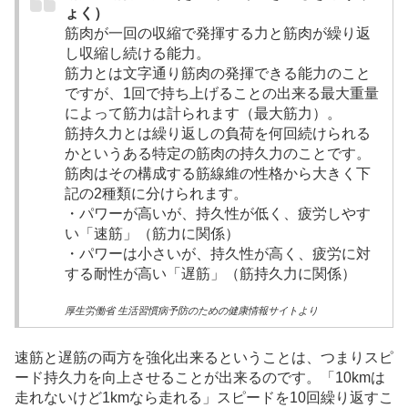
ょく）
筋肉が一回の収縮で発揮する力と筋肉が繰り返
し収縮し続ける能力。
筋力とは文字通り筋肉の発揮できる能力のこと
ですが、1回で持ち上げることの出来る最大重量
によって筋力は計られます（最大筋力）。
筋持久力とは繰り返しの負荷を何回続けられる
かというある特定の筋肉の持久力のことです。
筋肉はその構成する筋線維の性格から大きく下
記の2種類に分けられます。
・パワーが高いが、持久性が低く、疲労しやす
い「速筋」（筋力に関係）
・パワーは小さいが、持久性が高く、疲労に対
する耐性が高い「遅筋」（筋持久力に関係）
厚生労働省 生活習慣病予防のための健康情報サイトより
速筋と遅筋の両方を強化出来るということは、つまりスピ
ード持久力を向上させることが出来るのです。「10kmは
走れないけど1kmなら走れる」スピードを10回繰り返すこ