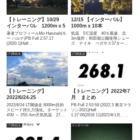
【トレーニング】10/29
12/15 【インターバル】
インターバル 1200m x 5
1000m x 10本
著者プロフィールMo Harunah(モ
気温 5℃湿度 40％風速 北
ー ハルナ)PB:Full 2:57:17
3m場所：和田堀公園使用シュー
(2020.1)Half
ズ ナイキ ペガサス37ターゲ
1:27:00(2018.11)2021年1月には
ット 3’45”～50” レスト200ｍ
50代サブスリー達成。目的スピ
(1’30”)結果走る前にしっかりとエ
LT(閾値)走
LT(閾値)走
ード強化、心肺機能、VO2Max向
ネルギー補給ｗ今回のインターバ
上。ターゲット1...
ルは、いつもよりターゲットを遅
らせ、本数...
【トレーニング】
【トレーニング】2022年7
2022/6/24-25
月 まとめ
2022/6/24 LT閾値走 8000m目的
PB:Full 2:53:59 (2022.3 東京マラ
スピード持久力強化。ターゲット
ソン2021)Half
4'00 ～ 3'55 /km天気気温 27.4℃
1:27:00(2018.11)2021年1月、
湿度 74％風 南南東 5.8ｍLT
2022年1月、2年連続50代サブス
閾値走についてはこちら結果日付
リー達成。ルーティン基本的に下
LT(閾値)走
インターバル
4/285/66/176/24タイム32’1...
記ルーティンに沿ってトレーニン
グしています。週...