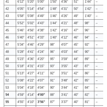
41
6’12”
5’20”
5’00”
1’50”
4’36”
51″
1’44”
–
42
6’05”
5’14”
4’54”
1’48”
4’31”
50″
1’42”
–
43
5’58”
5’08”
4’49”
1’46”
4’26”
49″
1’40”
–
44
5’52”
5’02”
4’43”
1’44”
4’21”
48″
98″
–
45
5’46”
4’56”
4’38”
1’42”
4’16”
47″
96″
–
46
5’40”
4’51”
4’33”
1’40”
4’12”
46″
94″
–
47
5’34”
4’46”
4’29”
98″
4’07”
45″
92″
–
48
5’28”
4’41”
4’24”
96″
4’03”
44″
90″
–
49
5’23”
4’36”
4’20”
95″
3’59”
44″
89″
–
50
5’18”
4’31”
4’15”
93″
3’55”
43″
87″
–
51
5’13”
4’27”
4’11”
92″
3’51”
42″
86″
–
52
5’08”
4’22”
4’07”
91″
3’48”
42″
85″
–
53
5’04”
4’18”
4’04”
90″
3’44”
41″
84″
–
54
4’59”
4’14”
4’00”
88″
3’41”
40″
82″
–
55
4’55”
4’10”
3’56”
87″
3’37”
40″
81″
–