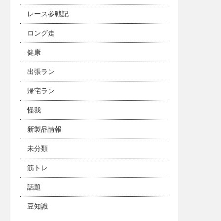
レース参戦記
ロング走
健康
出張ラン
帰宅ラン
怪我
新製品情報
未分類
筋トレ
話題
豆知識