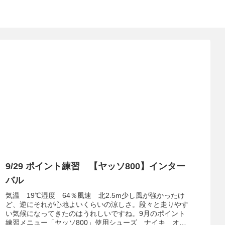
9/29 ポイント練習 【ヤッソ800】インター
バル
気温 19℃湿度 64％風速 北2.5m少し風が強かったけ
ど、逆にそれが心地よいくらいの涼しさ。段々と走りやす
い気候になってきたのはうれしいですね。9月のポイント
練習メニュー「ヤッソ800」使用シューズ ナイキ オデ