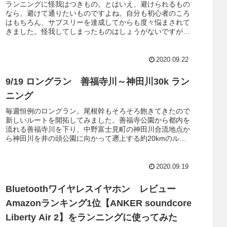
ランニングに怪我はつきもの。とはいえ、避けられるもの
なら、避けて通りたいものですよね。自分も初心者のころ
はもちろん、サブスリーを達成してからも度々悩まされて
きました。怪我してしまったものはしょうがないですが、
その前にどうしたら怪我を避けることが出来るのか？予防
方法には様々ありますが、今回は静的ストレッチを中心に
シューフィッターとして学んだ知識と自分の経験を踏まえ
2020.09.22
まとめてみました。
9/19 ロングラン 善福寺川～神田川30k ラン
ニング
毎週恒例のロングラン。尾根幹もそろそろ飽きてきたので
新しいルートを開拓してみました。善福寺公園から都内を
流れる善福寺川を下り、中野富士見町の神田川合流地点か
ら神田川を井の頭公園に向かって遡上する約20kmのルー
トです。
2020.09.19
Bluetoothワイヤレスイヤホン レビュー
Amazonランキング1位【ANKER soundcore
Liberty Air 2】をランニングに使ってみた