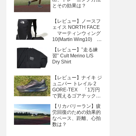
とその効果は？
【レビュー】ノースフ
ェイス NORTH FACE
マーティンウィング
10(Martin Wing10) サ
イズ感、収納、便利な
【レビュー】"走る練
使い方
習" Cult Merino L/S
Dry Shirt
【レビュー】ナイキ ジ
ュニパー トレイル 2
GORE-TEX 「1万円
で買えるゴアテックス
シューズ」
【リカバリーラン】疲
労回復のための効果的
なペース、距離、心拍
数は？