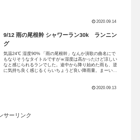
腸腰筋メニューは至って簡単。た...
2020.09.14
9/12 雨の尾根幹 シャワーラン30k ランニン
グ
気温24℃ 湿度90% 「雨の尾根幹」なんか演歌の曲名にで
もなりそうなタイトルですがｗ湿度は高かったけど涼しい
なと感じられるランでした。途中から降り始めた雨も、逆
に気持ち良く感じるくらいちょうど良い降雨量。まーいつ
も汗でびしょ濡れになってる...
2020.09.13
ンサーリンク