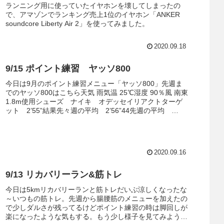
ランニング用に使っていたイヤホンを壊してしまったの
で、アマゾンでランキング売上1位のイヤホン「ANKER
soundcore Liberty Air 2」を使ってみました。
2020.09.18
9/15 ポイント練習 ヤッソ800
今日は9月のポイント練習メニュー「ヤッソ800」先週ま
でのヤッソ800はこちら天気 雨気温 25℃湿度 90％風 南東
1.8m使用シューズ ナイキ オデッセイリアクトターゲ
ット 2’55”結果先々週の平均 2’56”44先週の平均
2’54...
2020.09.16
9/13 リカバリーラン&筋トレ
今日は5kmリカバリーランと筋トレだいぶ涼しくなったな
～いつもの筋トレ。先週から腸腰筋のメニューを加えたの
で少しダルさが残ってるけどポイント練習の時は脚回しが
楽になったような気もする。もう少し様子を見てみよう。