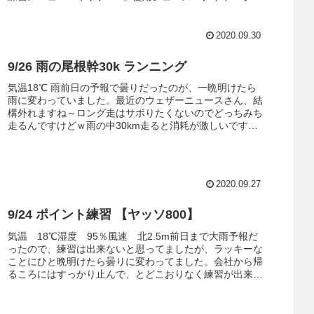
ッセイリアクトターゲット...
2020.09.30
9/26 雨の尾根幹30k ランニング
気温18℃ 雨前日の予報で曇りだったのが、一晩明けたら
雨に変わっていました。最近のウェザーニュースさん、結
構外れますね～ロング走はサボりたくないのでどっちみち
走るんですけどｗ雨の中30km走ると消耗が激しいです。
シャワー浴びたら疲れ果ててぐ...
2020.09.27
9/24 ポイント練習 【ヤッソ800】
気温 18℃湿度 95％風速 北2.5m前日まで大雨予報だ
ったので、練習は出来ないと思ってましたが、ラッキーな
ことにひと晩明けたら曇りに変わってました。会社から帰
るころにはすっかり止んで、とどこおりなく練習が出来ま
した。9月のポイント練習メ...