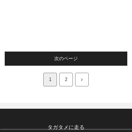
次のページ
次
1
2
へ
タガタメに走る