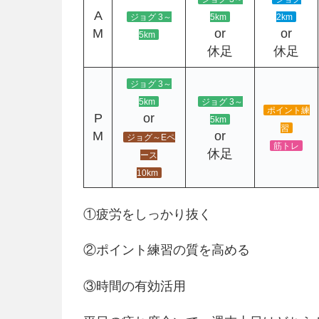
A
ジョグ 3～
5km
2km
M
or
or
5km
休足
休足
ジョグ 3～
5km
ジョグ 3～
ポイント練
P
or
5km
習
M
or
ジョグ～Eペ
筋トレ
休足
ース
10km
①疲労をしっかり抜く
②ポイント練習の質を高める
③時間の有効活用