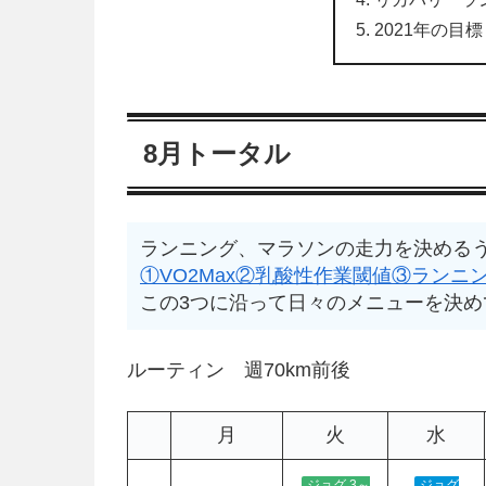
2021年の目標
8月トータル
ランニング、マラソンの走力を決める
①VO2Max
②乳酸性作業閾値
③ランニ
この3つに沿って日々のメニューを決め
ルーティン 週70km前後
月
火
水
ジョグ 3～
ジョグ