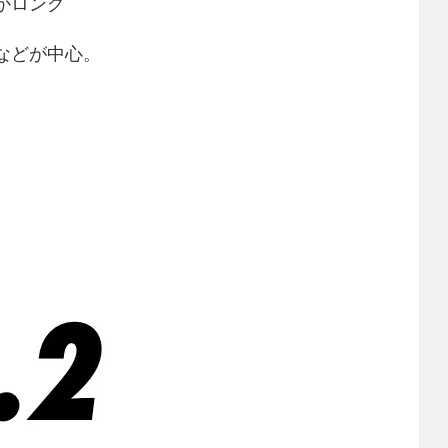
かロング
などが中心。