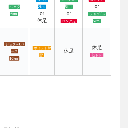
or
ジョグ
2km
5km
or
or
5km
ジョグ 3～
休足
ロング走
5km
ジョグ～Eペ
休足
ポイント練
休足
ース
習
筋トレ
10km