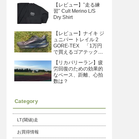
イズ感、収納、便利な
【レビュー】"走る練
使い方
習" Cult Merino L/S
Dry Shirt
【レビュー】ナイキ ジ
ュニパー トレイル 2
GORE-TEX 「1万円
で買えるゴアテックス
シューズ」
【リカバリーラン】疲
労回復のための効果的
なペース、距離、心拍
数は？
Category
LT(閾値)走
お買得情報