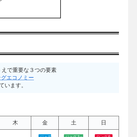
うえで重要な３つの要素
ングエコノミー
ています。
木
金
土
日
ジョグ
ジョグ 3～
ロング走