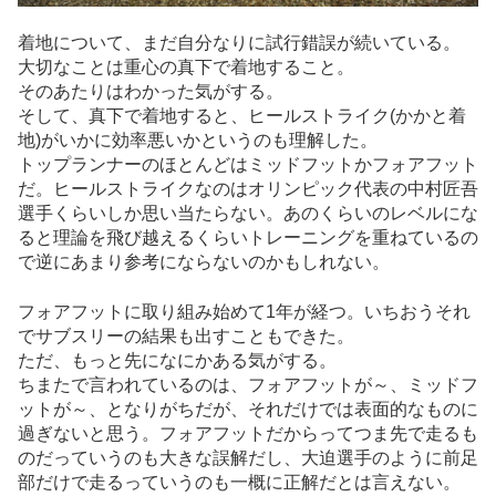
着地について、まだ自分なりに試行錯誤が続いている。
大切なことは重心の真下で着地すること。
そのあたりはわかった気がする。
そして、真下で着地すると、ヒールストライク(かかと着
地)がいかに効率悪いかというのも理解した。
トップランナーのほとんどはミッドフットかフォアフット
だ。ヒールストライクなのはオリンピック代表の中村匠吾
選手くらいしか思い当たらない。あのくらいのレベルにな
ると理論を飛び越えるくらいトレーニングを重ねているの
で逆にあまり参考にならないのかもしれない。
フォアフットに取り組み始めて1年が経つ。いちおうそれ
でサブスリーの結果も出すこともできた。
ただ、もっと先になにかある気がする。
ちまたで言われているのは、フォアフットが～、ミッドフ
ットが～、となりがちだが、それだけでは表面的なものに
過ぎないと思う。フォアフットだからってつま先で走るも
のだっていうのも大きな誤解だし、大迫選手のように前足
部だけで走るっていうのも一概に正解だとは言えない。