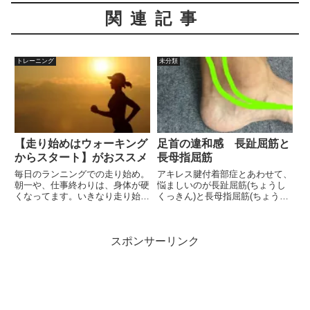
関連記事
トレーニング
未分類
【走り始めはウォーキング
足首の違和感 長趾屈筋と
からスタート】がおススメ
長母指屈筋
毎日のランニングでの走り始め。
アキレス腱付着部症とあわせて、
朝一や、仕事終わりは、身体が硬
悩ましいのが長趾屈筋(ちょうし
くなってます。いきなり走り始め
くっきん)と長母指屈筋(ちょうぼ
るは怪我のもとになるので、事前
しくっきん)の違和感～痛みで
にストレッチをしている人が多い
す。足首の違和感と痛みはアキレ
と思います。50代の私は、足裏
ス腱からくるものだと思っていた
スポンサーリンク
や、足首、アキレス腱など、スト
のですが、どうやら違ったみたい
レッチしてから走っても、ほぐれ
です。 長趾屈筋と長母指屈筋
るまで時間が掛かります。なの
と...
で、走り始めはウォーキングから
スタートしています。大股でしっ
かりとしたストライドで、1kmを
目安に歩きます。こうすること