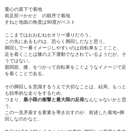
重心の真下で着地
前足部⇒かかと の順序で着地
すねと地面の角度は90度がベスト
ここまではおおむねセオリー通りだろう。
この先にあるものは、恐らく脚回しだなと思う。
脚回しで一番イメージしやすいのは自転車をこぐこと。
足を着くことは膝の上下運動でなされているようだが、そ
うではない。
股関節、膝、をつかって自転車をこぐようなイメージで足
を着くことである。
その脚回しを意識するうえで大切なことは、結局、もっと
も効率的な走りをするため、
つまり、
最小限の衝撃と最大限の反発
なんじゃないかと思
う。
この一見矛盾する要素を導き出すのが、前述した着地+脚
回しなのかなと。