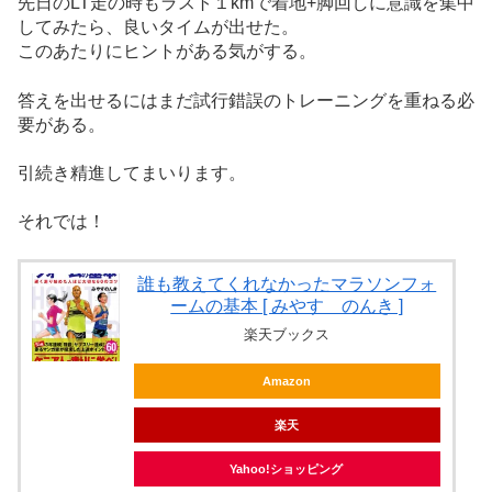
先日のLT走の時もラスト１kmで着地+脚回しに意識を集中
してみたら、良いタイムが出せた。
このあたりにヒントがある気がする。
答えを出せるにはまだ試行錯誤のトレーニングを重ねる必
要がある。
引続き精進してまいります。
それでは！
誰も教えてくれなかったマラソンフォ
ームの基本 [ みやす のんき ]
楽天ブックス
Amazon
楽天
Yahoo!ショッピング