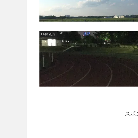
LT(閾値)走
スポ