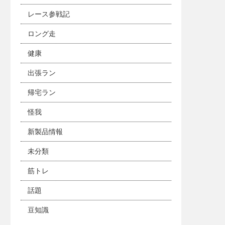
レース参戦記
ロング走
健康
出張ラン
帰宅ラン
怪我
新製品情報
未分類
筋トレ
話題
豆知識