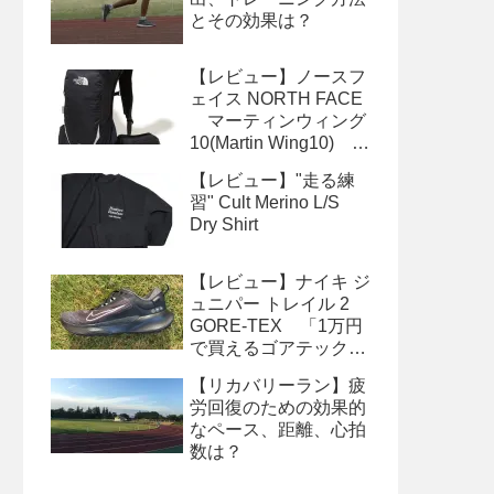
とその効果は？
【レビュー】ノースフ
ェイス NORTH FACE
マーティンウィング
10(Martin Wing10) サ
イズ感、収納、便利な
【レビュー】"走る練
使い方
習" Cult Merino L/S
Dry Shirt
【レビュー】ナイキ ジ
ュニパー トレイル 2
GORE-TEX 「1万円
で買えるゴアテックス
シューズ」
【リカバリーラン】疲
労回復のための効果的
なペース、距離、心拍
数は？