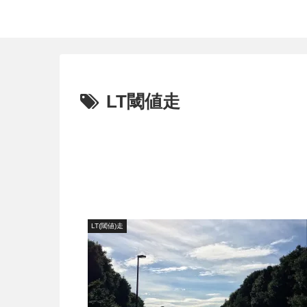
50代 サブスリーランナーのランニングログ
LT閾値走
LT(閾値)走