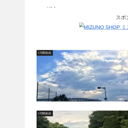
スポ
LT(閾値)走
LT(閾値)走