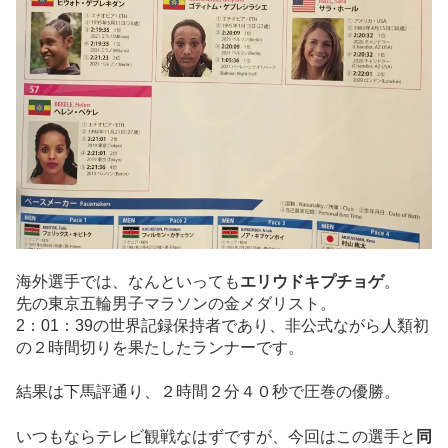
海外選手では、なんといっても
エリウドキプチョゲ
。
先の東京五輪男子マラソンの金メダリスト。
2：01：39の世界記録保持者であり、非公式ながら人類初
の２時間切りを果たしたランナーです。
結果は下馬評通り、２時間２分４０秒で圧巻の優勝。
いつもならテレビ観戦なはずですが、今回はこの選手と
同