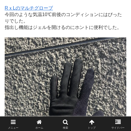
RｘLのマルチグローブ
今回のような気温10℃前後のコンディションにはぴった
りでした。
指出し機能はジェルを開けるのにホントに便利でした。
メニュー
ホーム
検索
トップ
サイドバー