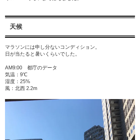
天候
マラソンには申し分ないコンディション。
日が当たると暑いくらいでした。
AM9:00 都庁のデータ
気温：9℃
湿度：25%
風：北西 2.2m