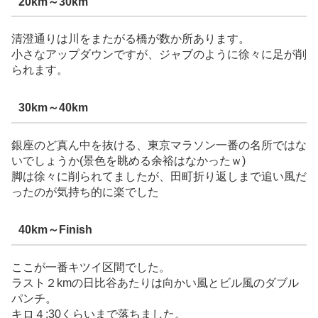
20km～30km
清澄通りは川をまたがる橋が数か所あります。
小さなアップダウンですが、ジャブのように徐々に足が削
られます。
30km～40km
銀座のど真ん中を抜ける、東京マラソン一番の名所ではな
いでしょうか(景色を眺める余裕はなかったｗ)
脚は徐々に削られてましたが、田町折り返しまで追い風だ
ったのが気持ち的に楽でした
40km～Finish
ここが一番キツイ区間でした。
ラスト２kmの日比谷あたりは向かい風とビル風のダブル
パンチ。
キロ４:30くらいまで落ちました。