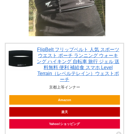
FlipBelt フリップベルト 人気 スポーツ
ウエスト ポーチ ランニング ウォーキ
ング ハイキング 自転車 旅行 ジェル 送
料無料 便利 補給食 スマホ Level
Terrain（レベルテレイン）ウェストポ
ーチ
京都上等インナー
Amazon
楽天
Yahoo!ショッピング