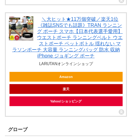
＼大ヒット★11万個突破／楽天1位
《雑誌SNSでも話題》TRAN ランニン
グ ポーチ スマホ【日本代表選手愛用】
ウエストポーチ ランニングベルト ウエ
ストポーチ ペットボトル 揺れない マ
ラソンポーチ 大容量 ランニングバッグ 防水 収納
iPhone ジョギング ポーチ
LARUTANオンラインショップ
Amazon
楽天
Yahoo!ショッピング
グローブ