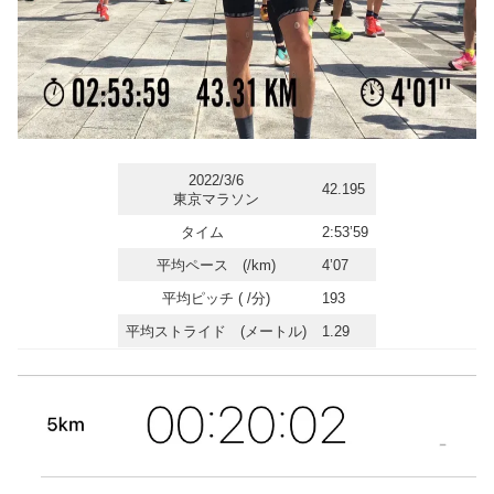
2022/3/6
42.195
東京マラソン
タイム
2:53’59
平均ペース (/km)
4’07
平均ピッチ ( /分)
193
平均ストライド (メートル)
1.29