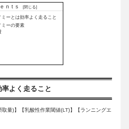
tents
ノミーとは効率よく走ること
ノミーの要素
費
効率よく走ること
摂取量)】【乳酸性作業閾値(LT)】【ランニングエ