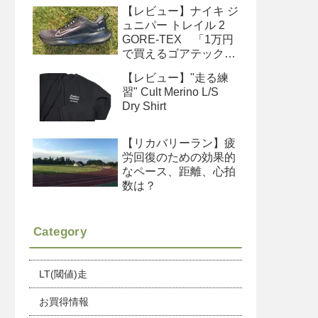
イズ感、収納、便利な
【レビュー】ナイキ ジ
使い方
ュニパー トレイル 2
GORE-TEX 「1万円
で買えるゴアテックス
シューズ」
【レビュー】"走る練
習" Cult Merino L/S
Dry Shirt
【リカバリーラン】疲
労回復のための効果的
なペース、距離、心拍
数は？
Category
LT(閾値)走
お買得情報