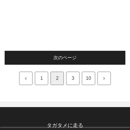
次のページ
前
次
1
2
3
10
へ
へ
タガタメに走る