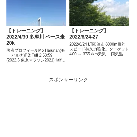
【トレーニング】
【トレーニング】
2022/4/30 多摩川 ペース走
2022/8/24-27
20k
2022/8/24 LT閾値走 8000m目的
スピード持久力強化。ターゲット
著者プロフィールMo Harunah(モ
4'00 ～ 3'55 /km天気 雨気温
ー ハルナ)PB:Full 2:53:59
26.4℃湿度 76％風 東北東
(2022.3 東京マラソン2021)Half
2.6ｍシューズ テンポネクス
1:27:00(2018.11)2021年1月、
ト％LT閾値走についてはこちら
2022年1月、2年連続50代サブス
結果日付7/278/...
リー達成。”巨人への道”...
スポンサーリンク