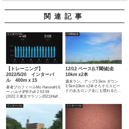
関連記事
インターバル
LT(閾値)走
【トレーニング】
12/12 ペース(LT閾値)走
2022/5/20 インターバ
10km x2本
ル 400m x 15
週末ラン。アップ3.5km ダウン
3.5km10km x2本そろそろスピー
著者プロフィールMo Harunah(モ
ドのあるロング走にも慣れるため
ー ハルナ)PB:Full 2:53:59
今週の LT走は、10kmを2本にし
(2022.3 東京マラソン2021)Half
ました。当たり前だけど、10km
1:27:00(2018.11)2021年1月、
って長いな～その考え方はマラソ
2022年1月、2年連続50代サブス
インターバル
インターバル
ンでのメンタル面がやられるんで
リー達成。目的スピード強...
すよね！そういう意味でも距離感
に慣れるって大事だなー余計な事
考えず、走ることだけに集中出来
るメンタルが欲しいところです。