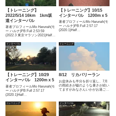
【トレーニング】
【トレーニング】10/15
2022/5/14 16km 1km坂
インターバル 1200m x 5
道インターバル
著者プロフィールMo Harunah(モ
ー ハルナ)PB:Full 2:57:17
著者プロフィールMo Harunah(モ
(2020.1)Half
ー ハルナ)PB:Full 2:53:59
1:27:00(2018.11)2021年1月には
(2022.3 東京マラソン2021)Half
50代サブスリー達成。目的スピ
1:27:00(2018.11)2021年1月、
ード強化、心肺機能、VO2Max向
2022年1月、2年連続50代サブス
インターバル
トレーニング
上。ターゲット1...
リー達成。天気気温 25...
【トレーニング】10/29
8/12 リカバリーラン
インターバル 1200m x 5
お盆休みも半分を折り返し、7月
の雨続きが嘘のような暑さが続い
著者プロフィールMo Harunah(モ
てますがみなさんいかがお過ごし
ー ハルナ)PB:Full 2:57:17
でしょうか。今日火曜日は本来で
(2020.1)Half
あればポイント練習の日なのです
1:27:00(2018.11)2021年1月には
が、午前と夕方に外出の用事があ
50代サブスリー達成。目的スピ
トレーニング
インターバル
るため、リカバリーに変更です。
ード強化、心肺機能、VO2Max向
まぁ、この暑さなんで、3kmも...
上。ターゲット1...