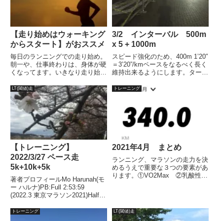
【走り始めはウォーキング
3/2 インターバル 500m
からスタート】がおススメ
x 5 + 1000m
毎日のランニングでの走り始め。
スピード強化のため、400m 1’20″
朝一や、仕事終わりは、身体が硬
＝3’20”/kmペースをなるべく長く
くなってます。いきなり走り始め
維持出来るようにします。ターゲ
るは怪我のもとになるので、事前
ット 400m ＝ 80秒1000m =
にストレッチをしている人が多い
3’20”気温 8.3℃湿度 67％
LT(閾値)走
トレーニング
と思います。50代の私は、足裏
風 北5.5ｍただ、コロナ対策
や、足首、アキレス腱など、スト
として都立公園の施設は...
レッチしてから走っても、ほぐれ
るまで時間が掛かります。なの
で、走り始めはウォーキングから
スタートしています。大股でしっ
かりとしたストライドで、1kmを
【トレーニング】
2021年4月 まとめ
目安に歩きます。こうすること
2022/3/27 ペース走
で、身体が徐々にほぐれてきて、
ランニング、マラソンの走力を決
5k+10k+5k
怪我の予防になります。
めるうえで重要な３つの要素があ
ります。①VO2Max ②乳酸性作
著者プロフィールMo Harunah(モ
業閾値 ③ランニングエコノミー
ー ハルナ)PB:Full 2:53:59
この3つに沿って日々のメニュー
(2022.3 東京マラソン2021)Half
を決めています。4月トータル4
1:27:00(2018.11)2021年1月、
月も引き続き5月のリレーマラソ
2022年1月、2年連続50代サブス
トレーニング
LT(閾値)走
ンに向けて、中距離スピード...
リー達成。週末ラン。20...