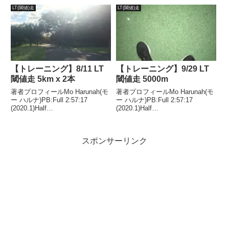
60％風 南2.4ｍ結果都の緊急
50代サブスリー達成。週末ラ
LT(閾値)走
LT(閾値)走
事態宣言も解除され...
ン。ロング走多摩川～是政橋～尾
根幹 30k 気温25...
【トレーニング】8/11 LT
【トレーニング】9/29 LT
閾値走 5km x 2本
閾値走 5000m
著者プロフィールMo Harunah(モ
著者プロフィールMo Harunah(モ
ー ハルナ)PB:Full 2:57:17
ー ハルナ)PB:Full 2:57:17
(2020.1)Half
(2020.1)Half
1:27:00(2018.11)2021年1月には
1:27:00(2018.11)2021年1月には
50代サブスリー達成。目的スピ
50代サブスリー達成。目的スピ
ード持久力強化。ターゲット
ード持久力強化。ターゲット
スポンサーリンク
4'00 ～4'10/...
3'50 ～4'00/...