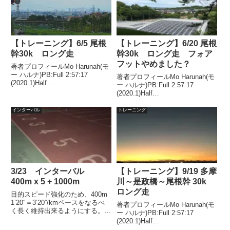
【トレーニング】6/5 尾根
【トレーニング】6/20 尾根
幹30k ロング走
幹30k ロング走 フォア
フットやめました？
著者プロフィールMo Harunah(モ
ー ハルナ)PB:Full 2:57:17
著者プロフィールMo Harunah(モ
(2020.1)Half
ー ハルナ)PB:Full 2:57:17
1:27:00(2018.11)2021年1月には
(2020.1)Half
50代サブスリー達成。週末ラ
1:27:00(2018.11)2021年1月には
ン。ロング走 30km気温25度湿度
50代サブスリー達成。週末ラ
インターバル
トレーニング
65%風 南東 ...
ン。ロング走 30km気温26度湿度
75%風 北 3...
3/23 インターバル
【トレーニング】9/19 多摩
400m x 5 + 1000m
川～是政橋～尾根幹 30k
ロング走
目的スピード強化のため、400m
1’20″＝3’20”/kmペースをなるべ
著者プロフィールMo Harunah(モ
く長く維持出来るようにする。タ
ー ハルナ)PB:Full 2:57:17
ーゲット500m ＝ 100秒1000m
(2020.1)Half
= 3’20”天気気温 11.2℃湿度
1:27:00(2018.11)2021年1月には