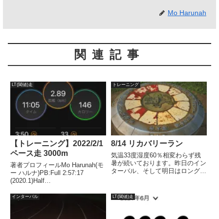
Mo Harunah
関連記事
LT(閾値)走
トレーニング
【トレーニング】2022/2/1
8/14 リカバリーラン
ペース走 3000m
気温33度湿度60％相変わらず残
暑が続いております。昨日のイン
著者プロフィールMo Harunah(モ
ターバル、そして明日はロング
ー ハルナ)PB:Full 2:57:17
走。今日は合間の休息日というこ
(2020.1)Half
とで完全休足にしてもいいのです
1:27:00(2018.11)2021年1月、
が、わたしは動きながら休ませる
2022年1月、2年連続50代サブス
インターバル
LT(閾値)走
アクティブリカバリーという形式
リー達成。※なぜだかガーミンの
をとってます。年齢を重ねるご
計測が途中で終わ...
と...