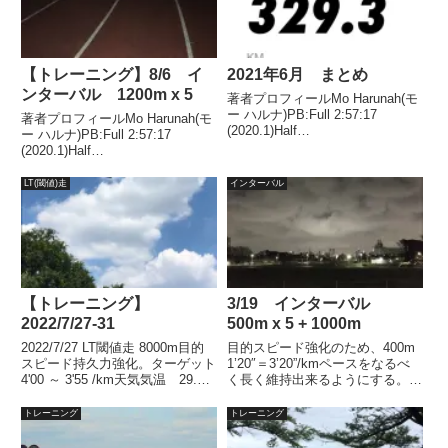
【トレーニング】8/6 イ
2021年6月 まとめ
ンターバル 1200m x 5
著者プロフィールMo Harunah(モ
ー ハルナ)PB:Full 2:57:17
著者プロフィールMo Harunah(モ
(2020.1)Half
ー ハルナ)PB:Full 2:57:17
1:27:00(2018.11)2021年1月には
(2020.1)Half
50代サブスリー達成。6月トータ
1:27:00(2018.11)2021年1月には
ルランニング、マラソンの走力を
50代サブスリー達成。目的スピ
LT(閾値)走
インターバル
決めるうえで重要な...
ード強化、心肺機能、VO2Max向
上。ターゲット1...
【トレーニング】
3/19 インターバル
2022/7/27-31
500m x 5 + 1000m
2022/7/27 LT閾値走 8000m目的
目的スピード強化のため、400m
スピード持久力強化。ターゲット
1’20″＝3’20”/kmペースをなるべ
4'00 ～ 3'55 /km天気気温 29.3℃
く長く維持出来るようにする。タ
湿度 73％風 南 3.2ｍLT閾値
ーゲット500m ＝ 100秒1000m
走についてはこちら結果日付7/27
= 3’20”天気気温 14℃湿度
トレーニング
トレーニング
タイム34'51平均ペース(/km)4’...
65％風 南南西2.5ｍ結果500m
はまずまず調子よ...