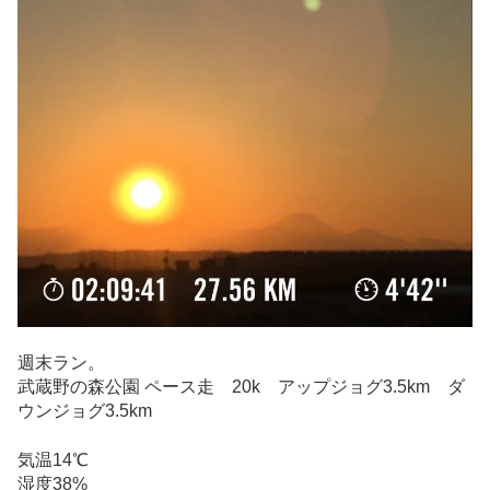
週末ラン。
武蔵野の森公園 ペース走 20k アップジョグ3.5km ダ
ウンジョグ3.5km
気温14℃
湿度38%