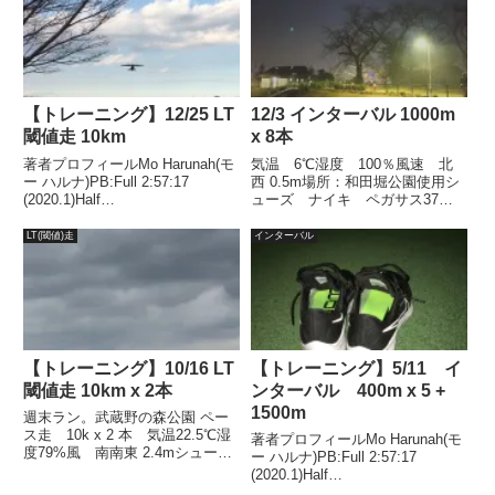
政橋～尾根幹 30k ...
【トレーニング】12/25 LT
12/3 インターバル 1000m
閾値走 10km
x 8本
著者プロフィールMo Harunah(モ
気温 6℃湿度 100％風速 北
ー ハルナ)PB:Full 2:57:17
西 0.5m場所：和田堀公園使用シ
(2020.1)Half
ューズ ナイキ ペガサス37タ
1:27:00(2018.11)2021年1月には
ーゲット 3’30”結果ベスト5本
50代サブスリー達成。週末ラ
3’40.2、32.9、38.5、23.1、25.6
LT(閾値)走
インターバル
ン。武蔵野の森公園 ペース走
仕事終わって走り始めたのが
10k 気温12.7℃...
21：00を過ぎてしまったけど...
【トレーニング】10/16 LT
【トレーニング】5/11 イ
閾値走 10km x 2本
ンターバル 400m x 5 +
1500m
週末ラン。武蔵野の森公園 ペー
ス走 10k x 2 本 気温22.5℃湿
著者プロフィールMo Harunah(モ
度79%風 南南東 2.4mシュー
ー ハルナ)PB:Full 2:57:17
ズ ペガサス38前日のポイント
(2020.1)Half
練習の疲労が残ったまま行ういわ
1:27:00(2018.11)2021年1月には