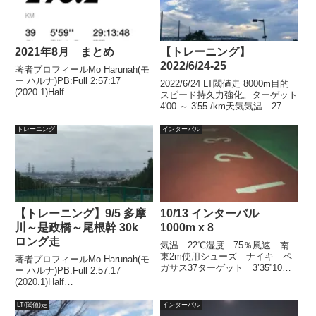
2021年8月 まとめ
【トレーニング】
2022/6/24-25
著者プロフィールMo Harunah(モ
ー ハルナ)PB:Full 2:57:17
2022/6/24 LT閾値走 8000m目的
(2020.1)Half
スピード持久力強化。ターゲット
1:27:00(2018.11)2021年1月には
4'00 ～ 3'55 /km天気気温 27.4℃
50代サブスリー達成。8月トータ
湿度 74％風 南南東 5.8ｍLT
ルランニング、マラソンの走力を
閾値走についてはこちら結果日付
トレーニング
インターバル
決めるうえで重要な...
4/285/66/176/24タイム32’1...
【トレーニング】9/5 多摩
10/13 インターバル
川～是政橋～尾根幹 30k
1000m x 8
ロング走
気温 22℃湿度 75％風速 南
東2m使用シューズ ナイキ ペ
著者プロフィールMo Harunah(モ
ガサス37ターゲット 3’35”10月
ー ハルナ)PB:Full 2:57:17
のメニュー インターバル
(2020.1)Half
1000m x 8本結果3’47.4、36.8、
1:27:00(2018.11)2021年1月には
33.0、27.9、29.7、26.4、24.08
50代サブスリー達成。週末ラ
LT(閾値)走
インターバル
本走ったつもりが...
ン。ロング走今週も 多摩川～是