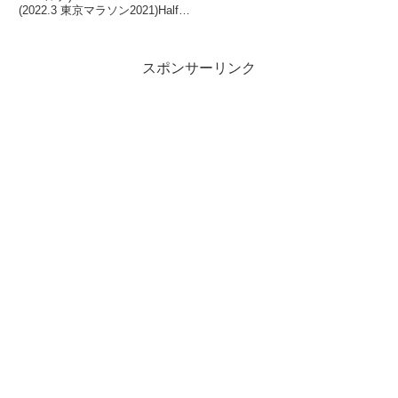
100ｍ(1’00”)結果ひどい風だった
(2022.3 東京マラソン2021)Half
ので、疲れもたまってるし軽めに
1:27:00(2018.11)2021年1月、
済ませました。さすがに寒くて短
2022年1月、2年連続50代サブス
パン...
リー達成。目的スピード持...
スポンサーリンク