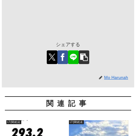
シェアする
Mo Harunah
関連記事
LT(閾値)走
LT(閾値)走