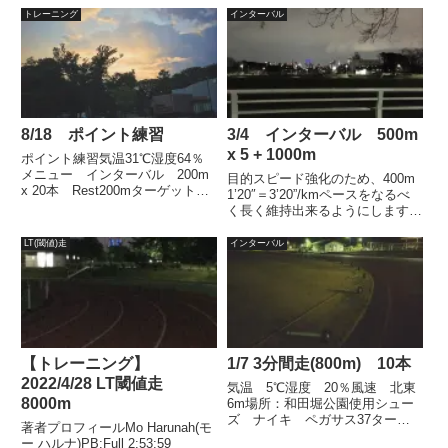
ゆるセット練てやつ。脚が重かっ
50代サブスリー達成。目的スピ
トレーニング
インターバル
たけど頑張って10kを2本走りま
ード強化のため、400m 1’20″＝
したよ。ター...
3’20”/...
8/18 ポイント練習
3/4 インターバル 500m
x 5 + 1000m
ポイント練習気温31℃湿度64％
メニュー インターバル 200m
目的スピード強化のため、400m
x 20本 Rest200mターゲット
1’20″＝3’20”/kmペースをなるべ
35秒結果久しぶりのインターバ
く長く維持出来るようにします。
ル200m。35秒は余裕かと思って
ターゲット 500m ＝ 100秒
たら、かなり辛かった！200ｍを
1000m = 3’20”天気気温 10℃湿
LT(閾値)走
インターバル
ちゃんと走ったのはたぶん1年ぶ
度 62％風 北2ｍ結果トラッ
り以上。...
ク外周500ｍインターバ...
【トレーニング】
1/7 3分間走(800m) 10本
2022/4/28 LT閾値走
気温 5℃湿度 20％風速 北東
8000m
6m場所：和田堀公園使用シュー
ズ ナイキ ペガサス37ターゲ
著者プロフィールMo Harunah(モ
ット 800m 3’10”～20”レスト
ー ハルナ)PB:Full 2:53:59