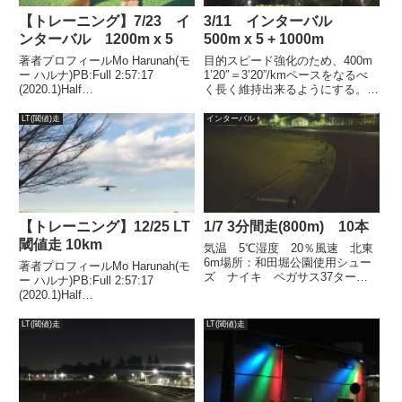
【トレーニング】7/23 イ
3/11 インターバル
ンターバル 1200m x 5
500m x 5 + 1000m
著者プロフィールMo Harunah(モ
目的スピード強化のため、400m
ー ハルナ)PB:Full 2:57:17
1’20″＝3’20”/kmペースをなるべ
(2020.1)Half
く長く維持出来るようにする。タ
1:27:00(2018.11)2021年1月には
ーゲット500m ＝ 100秒1000m
50代サブスリー達成。トレーニ
= 3’20”天気気温 11℃湿度
LT(閾値)走
インターバル
ング終了後の裸足ランは地面が熱
73％風 南2ｍ結果前回同様、
かった目的スピード強...
１、２本目は少し余裕を残...
【トレーニング】12/25 LT
1/7 3分間走(800m) 10本
閾値走 10km
気温 5℃湿度 20％風速 北東
6m場所：和田堀公園使用シュー
著者プロフィールMo Harunah(モ
ズ ナイキ ペガサス37ターゲ
ー ハルナ)PB:Full 2:57:17
ット 800m 3’10”～20”レスト
(2020.1)Half
100ｍ(1’00”)結果ひどい風だった
1:27:00(2018.11)2021年1月には
ので、疲れもたまってるし軽めに
50代サブスリー達成。週末ラ
LT(閾値)走
LT(閾値)走
済ませました。さすがに寒くて短
ン。武蔵野の森公園 ペース走
パン...
10k 気温12.7℃...