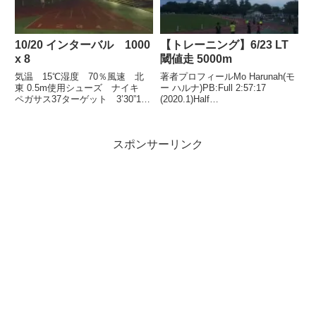
10/20 インターバル 1000
【トレーニング】6/23 LT
x 8
閾値走 5000m
気温 15℃湿度 70％風速 北
著者プロフィールMo Harunah(モ
東 0.5m使用シューズ ナイキ
ー ハルナ)PB:Full 2:57:17
ペガサス37ターゲット 3’30”10
(2020.1)Half
月のメニュー インターバル
1:27:00(2018.11)2021年1月には
1000m x 8本気温も冷えて風もな
50代サブスリー達成。今日は学
い良いコンディション。週末の疲
生でにぎわっていた目的スピード
スポンサーリンク
れ、というか筋肉痛も多少残って
持久力強化。ターゲッ...
いる中での...