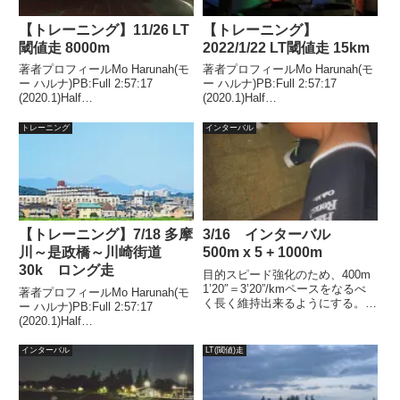
【トレーニング】11/26 LT
【トレーニング】
閾値走 8000m
2022/1/22 LT閾値走 15km
著者プロフィールMo Harunah(モ
著者プロフィールMo Harunah(モ
ー ハルナ)PB:Full 2:57:17
ー ハルナ)PB:Full 2:57:17
(2020.1)Half
(2020.1)Half
1:27:00(2018.11)2021年1月には
1:27:00(2018.11)2021年1月には
50代サブスリー達成。目的スピ
50代サブスリー達成。週末ラ
トレーニング
インターバル
ード持久力強化。ターゲット
ン。武蔵野の森公園 ペース走
4'00 ～ 3'55...
16k アップジョグ3...
【トレーニング】7/18 多摩
3/16 インターバル
川～是政橋～川崎街道
500m x 5 + 1000m
30k ロング走
目的スピード強化のため、400m
1’20″＝3’20”/kmペースをなるべ
著者プロフィールMo Harunah(モ
く長く維持出来るようにする。タ
ー ハルナ)PB:Full 2:57:17
ーゲット500m ＝ 100秒1000m
(2020.1)Half
= 3’20”天気気温 18.3℃湿度
1:27:00(2018.11)2021年1月には
60％風 南南西3.8ｍ結果先週
50代サブスリー達成。週末ラ
インターバル
LT(閾値)走
同様、3本目からマ...
ン。今週も多摩川～是政橋～川崎
街道 30k ロング走...