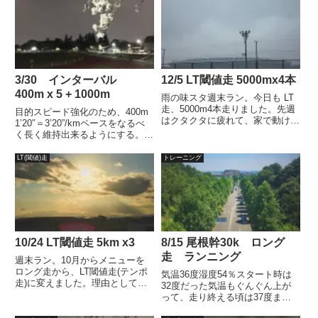
3/30 インターバル
12/5 LT閾値走 5000mx4本
400m x 5 + 1000m
雨の味スタ週末ラン。今日も LT
走、5000m4本走りました。先週
目的スピード強化のため、400m
はクタクタに疲れて、家で動けな
1’20″＝3’20”/kmペースをなるべ
いくらいだったけど、少し慣れた
く長く維持出来るようにする。タ
のかそれよりは多少余裕が出てき
ーゲット500m ＝ 100秒1000m
たかな？気温6.5度 湿度83%
= 3’20”天気気温 18.0℃湿度
LT(閾値)走
トレーニング
風 北1.2m武蔵野の森公園
60％風 東北東1.7ｍ結果本日
シューズ ズームフラ...
のポイント練習、イ...
10/24 LT閾値走 5km x3
8/15 尾根幹30k ロング
走 ランニング
週末ラン。10月からメニューを
ロング走から、LT閾値走(テンポ
気温36度湿度54％スタート時は
走)に変えました。理由としては
32度だった気温もぐんぐん上が
速いペースで長く走るための練習
って、走り終える頃は37度まで
と、気温が下がってきたので、い
上がってきてましたｗ今日も完走
い条件で走れるようになったため