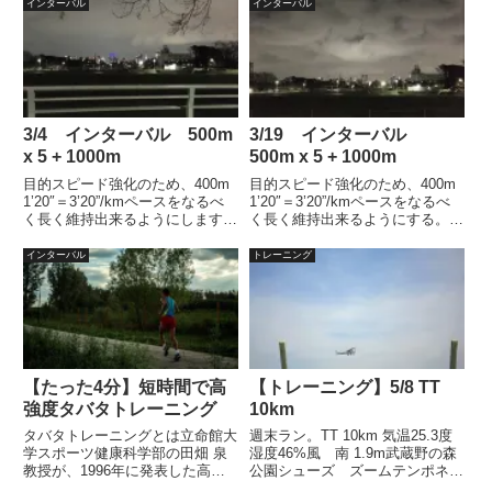
出来るか不安でしたがなんとかや
インターバル
インターバル
です。今週は5kmを3本走りまし
り遂げました。尾根幹は街路樹の
た。2本走ったところでやめ...
日陰が多いのと、標高も100mほ
ど高いので若干涼しいかもし...
3/4 インターバル 500m
3/19 インターバル
x 5 + 1000m
500m x 5 + 1000m
目的スピード強化のため、400m
目的スピード強化のため、400m
1’20″＝3’20”/kmペースをなるべ
1’20″＝3’20”/kmペースをなるべ
く長く維持出来るようにします。
く長く維持出来るようにする。タ
ターゲット 500m ＝ 100秒
ーゲット500m ＝ 100秒1000m
1000m = 3’20”天気気温 10℃湿
= 3’20”天気気温 14℃湿度
インターバル
トレーニング
度 62％風 北2ｍ結果トラッ
65％風 南南西2.5ｍ結果500m
ク外周500ｍインターバ...
はまずまず調子よ...
【たった4分】短時間で高
【トレーニング】5/8 TT
強度タバタトレーニング
10km
タバタトレーニングとは立命館大
週末ラン。TT 10km 気温25.3度
学スポーツ健康科学部の田畑 泉
湿度46%風 南 1.9m武蔵野の森
教授が、1996年に発表した高強
公園シューズ ズームテンポネク
度・短時間のトレーニング法、
ストターゲット 18’20来週行わ