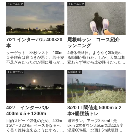
「タバタ プロトコル」のことで
れるリレーマラソンに向けて10k
トレーニング
トレーニング
す。フィットネス界隈では
走を実施しました。どうもスピー
HIIT(高強度インターバルトレー
ド上げて走ると差し込み(脇腹痛)
ニング)というのが定着している
が起き...
ようで、タバタトレーニングもそ
っち方面で国内より先に海外で高
く評価されていたようです。
7/21 インターバル 400×20
尾根幹ラン コース紹介
本
ランニング
ターゲット 85秒レスト 100m
4連休最終日。ようやく30k走れ
１分昨夜は寝つきが悪く、若干寝
る時間が取れた。しかし天気は相
不足ぎみだったのが頭に引っかか
変わらず朝から土砂降りだったが
っててどうも気分が乗りませんで
少し落ち着いてきたところでスタ
した。前半5本目までは予想通り
ート。気温30℃ 湿度90%ロング
インターバル
LT(閾値)走
調子があがらず、ゼーハーしてま
走はズームフライが定番午後は用
した。こういう時こそ、伝家の宝
事があるため、土砂降りは覚悟し
刀シザーズ！それに合わせ...
て、インナースリーブ付き...
4/27 インターバル
3/20 LT閾値走 5000m x 2
400m x 5 + 1200m
本+腸腰筋トレ
目的スピード強化のため、400m
週末ラン。アップ3.5kmLT走
1’20″＝3’20”/kmペースをなるべ
5km 2本ダウン3.5km気温12.9度
く長く維持出来るようにする。タ
湿度60%風 北西1.5m武蔵野の