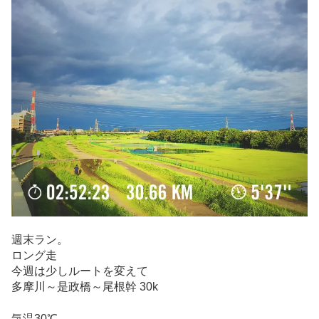
週末ラン。
ロング走
今週は少しルートを変えて
多摩川～是政橋～尾根幹 30k
気温30℃