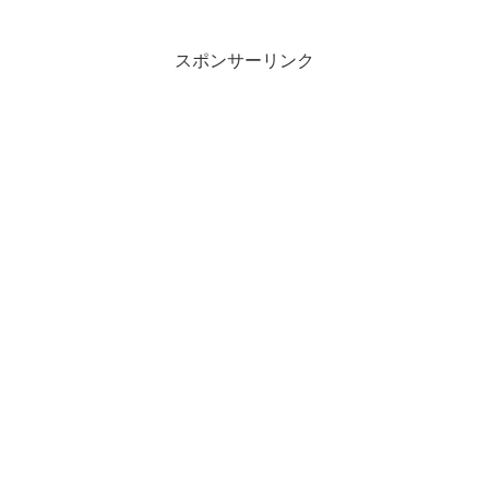
ーゲット400m ＝ 80秒1200m =
森公園シューズ ペガサス37タ
3’20”/km天気気温 17.7℃湿度
ーゲット 心拍90％だんだん暖
53％風 南3.8ｍ結果3.8mと風
かくなってきて、公園内の花たち
スポンサーリンク
が強い中、...
もにぎやかになってきました。花
粉はスギか...