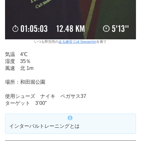
いつも即完売の
走る練習 Cult Sweatshirt
を着て
気温 4℃
湿度 35％
風速 北 1m
場所：和田堀公園
使用シューズ ナイキ ペガサス37
ターゲット 3’00”
インターバルトレーニングとは