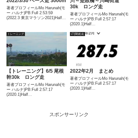
2022/3/30 ペース走 3000m
川～是政橋～川崎街道
30k ロング走
著者プロフィールMo Harunah(モ
ー ハルナ)PB:Full 2:53:59
著者プロフィールMo Harunah(モ
(2022.3 東京マラソン2021)Half
ー ハルナ)PB:Full 2:57:17
1:27:00(2018.11)2021年1月、
(2020.1)Half
2022年1月、2年連続50代サブス
1:27:00(2018.11)2021年1月には
リー達成。調布飛行場周辺...
50代サブスリー達成。週末ラ
トレーニング
LT(閾値)走
ン。多摩川～是政橋～川崎街道
30k ロング走気温3...
【トレーニング】6/5 尾根
2022年2月 まとめ
幹30k ロング走
著者プロフィールMo Harunah(モ
ー ハルナ)PB:Full 2:57:17
著者プロフィールMo Harunah(モ
(2020.1)Half
ー ハルナ)PB:Full 2:57:17
1:27:00(2018.11)2021年1月には
(2020.1)Half
50代サブスリー達成。ルーティ
1:27:00(2018.11)2021年1月には
ン基本的に下記に沿ってトレーニ
50代サブスリー達成。週末ラ
ングしています。週5...
ン。ロング走 30km気温25度湿度
スポンサーリンク
65%風 南東 ...