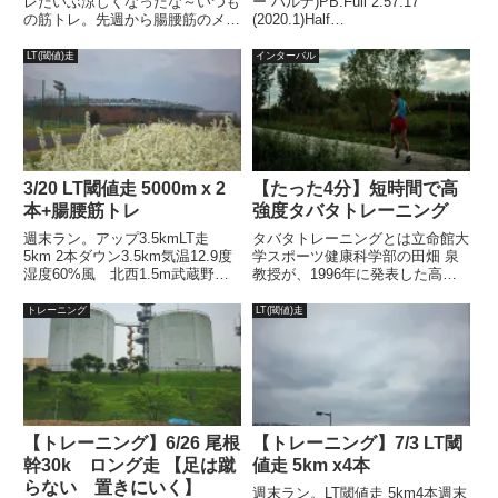
レだいぶ涼しくなったな～いつも
ー ハルナ)PB:Full 2:57:17
の筋トレ。先週から腸腰筋のメニ
(2020.1)Half
ューを加えたので少しダルさが残
1:27:00(2018.11)2021年1月、
ってるけどポイント練習の時は脚
2022年1月、2年連続50代サブス
LT(閾値)走
インターバル
回しが楽になったような気もす
リー達成。週末ラン。昨年10月
る。もう少し様子を見てみよう。
以来の30kロン...
腸腰筋メニューは至って簡単。
た...
3/20 LT閾値走 5000m x 2
【たった4分】短時間で高
本+腸腰筋トレ
強度タバタトレーニング
週末ラン。アップ3.5kmLT走
タバタトレーニングとは立命館大
5km 2本ダウン3.5km気温12.9度
学スポーツ健康科学部の田畑 泉
湿度60%風 北西1.5m武蔵野の
教授が、1996年に発表した高強
森公園シューズ ペガサス37タ
度・短時間のトレーニング法、
ーゲット 心拍90％だんだん暖
「タバタ プロトコル」のことで
トレーニング
LT(閾値)走
かくなってきて、公園内の花たち
す。フィットネス界隈では
もにぎやかになってきました。花
HIIT(高強度インターバルトレー
粉はスギか...
ニング)というのが定着している
ようで、タバタトレーニングもそ
っち方面で国内より先に海外で高
く評価されていたようです。
【トレーニング】6/26 尾根
【トレーニング】7/3 LT閾
幹30k ロング走 【足は蹴
値走 5km x4本
らない 置きにいく】
週末ラン。LT閾値走 5km4本週末