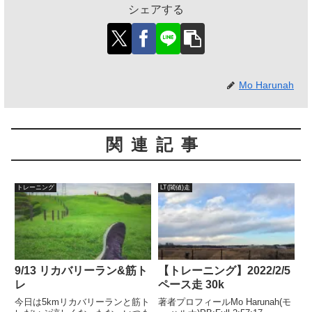
シェアする
Mo Harunah
関連記事
トレーニング
LT(閾値)走
9/13 リカバリーラン&筋ト
【トレーニング】2022/2/5
レ
ペース走 30k
今日は5kmリカバリーランと筋ト
著者プロフィールMo Harunah(モ