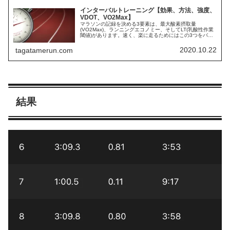
インターバルトレーニング【効果、方法、強度、
VDOT、VO2Max】
マラソンの記録を決める3要素は、最大酸素摂取量
(VO2Max)、ランニングエコノミー、そしてLT(乳酸性作業
閾値)があります。速く、楽に走るためにはこの3つをバラ
ンスよく効率的に向上させるのが良しとされています。せ
っかく苦しい練習をするので...
2020.10.22
tagatamerun.com
結果