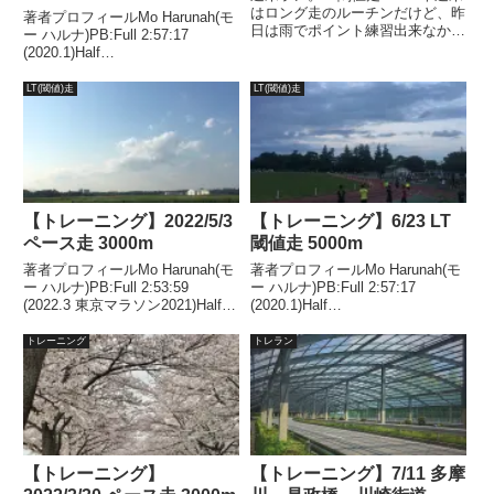
はロング走のルーチンだけど、昨
著者プロフィールMo Harunah(モ
日は雨でポイント練習出来なかっ
ー ハルナ)PB:Full 2:57:17
たので、強度の高い練習をしたく
(2020.1)Half
なってロングインターバルにして
1:27:00(2018.11)2021年1月には
みました。5kmｘ4本は久しぶり
50代サブスリー達成。週末ラ
LT(閾値)走
LT(閾値)走
で年末以来。コンディションは風
ン。尾根幹ロング走 30km気温27
がなく走りやすかったけ...
度湿度54%風 ...
【トレーニング】2022/5/3
【トレーニング】6/23 LT
ペース走 3000m
閾値走 5000m
著者プロフィールMo Harunah(モ
著者プロフィールMo Harunah(モ
ー ハルナ)PB:Full 2:53:59
ー ハルナ)PB:Full 2:57:17
(2022.3 東京マラソン2021)Half
(2020.1)Half
1:27:00(2018.11)2021年1月、
1:27:00(2018.11)2021年1月には
2022年1月、2年連続50代サブス
50代サブスリー達成。今日は学
トレーニング
トレラン
リー達成。目的スピード持...
生でにぎわっていた目的スピード
持久力強化。ターゲッ...
【トレーニング】
【トレーニング】7/11 多摩