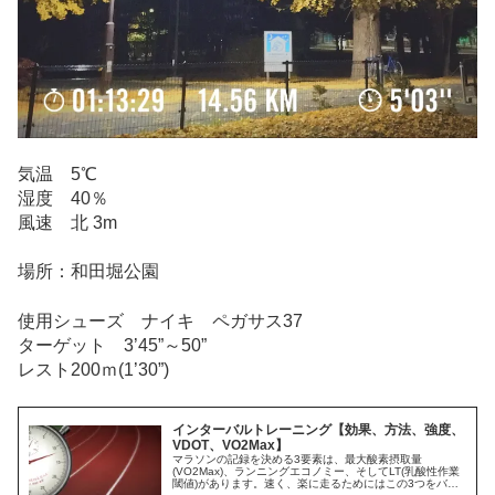
気温 5℃
湿度 40％
風速 北 3m
場所：和田堀公園
使用シューズ ナイキ ペガサス37
ターゲット 3’45”～50”
レスト200ｍ(1’30”)
インターバルトレーニング【効果、方法、強度、
VDOT、VO2Max】
マラソンの記録を決める3要素は、最大酸素摂取量
(VO2Max)、ランニングエコノミー、そしてLT(乳酸性作業
閾値)があります。速く、楽に走るためにはこの3つをバラ