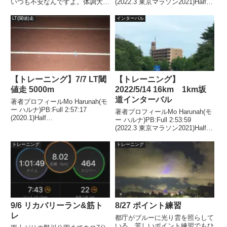
いつも不安なんですよ。体調大丈
(2022.3 東京マラソン2021)Half
夫かな、昨日ちゃんと寝れたかな
1:27:00(2018.11)2021年1月、
とかいろいろ考えながらスタート
2022年1月、2年連続50代サブス
LT(閾値)走
インターバル
するんです。
リー達成。サクラが咲いて...
【トレーニング】7/7 LT閾
【トレーニング】
値走 5000m
2022/5/14 16km 1km坂
道インターバル
著者プロフィールMo Harunah(モ
ー ハルナ)PB:Full 2:57:17
著者プロフィールMo Harunah(モ
(2020.1)Half
ー ハルナ)PB:Full 2:53:59
1:27:00(2018.11)2021年1月には
(2022.3 東京マラソン2021)Half
50代サブスリー達成。目的スピ
1:27:00(2018.11)2021年1月、
ード持久力強化。ターゲット3’50
2022年1月、2年連続50代サブス
トレーニング
トレーニング
～55/km天気...
リー達成。天気気温 25...
9/6 リカバリーラン&筋ト
8/27 ポイント練習
レ
都庁がブルーに光り雲を照らして
いる。苦しいポイント練習でもひ