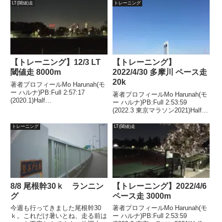
からほんとに30ｋｍ走れるか不
しながら、冬は補給無しで走れて
LT(閾値)走
トレーニング
安なくらい暑かったけど、いまま
はいたけどこれだけの暑さではさ
での積み重ねの成果なのか、意...
すがにそれは無理。ちなみに今日
補給したのはスポーツドリンク...
【トレーニング】12/3 LT
【トレーニング】
閾値走 8000m
2022/4/30 多摩川 ペース走
20k
著者プロフィールMo Harunah(モ
ー ハルナ)PB:Full 2:57:17
著者プロフィールMo Harunah(モ
(2020.1)Half
ー ハルナ)PB:Full 2:53:59
1:27:00(2018.11)2021年1月には
(2022.3 東京マラソン2021)Half
50代サブスリー達成。目的スピ
1:27:00(2018.11)2021年1月、
ード持久力強化。ターゲット
2022年1月、2年連続50代サブス
トレーニング
LT(閾値)走
4'00 ～ 3'55...
リー達成。”巨人への道”...
8/8 尾根幹30ｋ ランニン
【トレーニング】2022/4/6
グ
ペース走 3000m
今週も行ってきました尾根幹30
著者プロフィールMo Harunah(モ
ｋ。これだけ暑いとね、走る前は
ー ハルナ)PB:Full 2:53:59