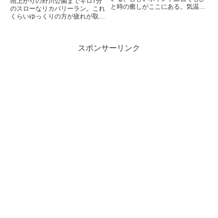
雨上がりの野川公園までキロ7分
と時の癒しがここにある。気温
のスローなリカバリーラン。これ
30℃湿度 70％風 2ｍ 南場
くらいゆっくりの方が疲れが取れ
所 和田堀公園メニュー 200ｍ
る気がする。ただあまり遅いとそ
x 10本 Rest100mターゲット
れなりに時間が掛かってしまうの
35秒前日のスケボーで腰を痛め
で余裕がある時はゆっくり走ると
てしまったので...
スポンサーリンク
しよう。公園着いてからは筋ト
レ。今までのメニューはハムスト
リ...