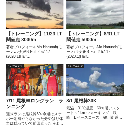
【トレーニング】11/23 LT
【トレーニング】8/31 LT
閾値走 3000m
閾値走 5000m
著者プロフィールMo Harunah(モ
著者プロフィールMo Harunah(モ
ー ハルナ)PB:Full 2:57:17
ー ハルナ)PB:Full 2:57:17
(2020.1)Half
(2020.1)Half
1:27:00(2018.11)2021年1月には
1:27:00(2018.11)2021年1月には
50代サブスリー達成。目的スピ
50代サブスリー達成。目的スピ
トレーニング
トレーニング
ード持久力強化。ターゲット
ード持久力強化。ターゲット
3'40 ～ 3'50...
4'00 ～4'10/...
7/11 尾根幹ロングラン ラ
8/1 尾根幹30K
ンニング
気温 31℃湿度 60％暑いスタ
ート～1km ウォーキング 以
週末ランは尾根幹30k今週はスケ
降 Eペースコース 鶴川街道→
ボー朝滑やらなかった分やはり体
尾根環状道路尾根幹のコースにつ
力は残っていて前回走った時より
いてはこちらを参照スタートして
もよりは余力は残っていた。しか