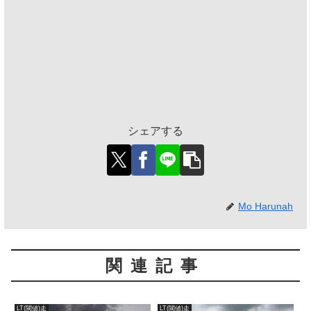
シェアする
Mo Harunah
関連記事
LT(閾値)走
LT(閾値)走