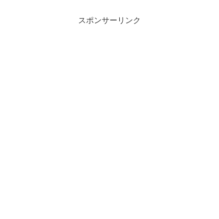
50代サブスリー達成。週末ラ
= 3’20”天気気温 14℃湿度
ン。武蔵野の森公園 ペース走
65％風 南南西2.5ｍ結果500m
スポンサーリンク
16k アップジョグ3...
はまずまず調子よ...