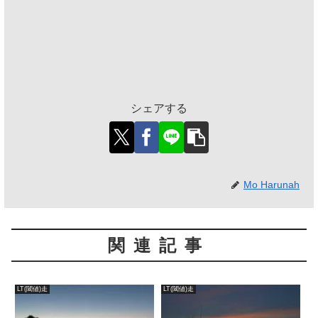
シェアする
Mo Harunah
関連記事
LT(閾値)走
LT(閾値)走