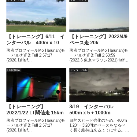
なりましたね。しかし、まさか今
に比べ、気温も低く、カラっとし
年も花見を自粛しなければならな
て走りやすかったです。良好なコ
くなるとは...
ンデ...
【トレーニング】6/11 イ
【トレーニング】2022/4/9
ンターバル 400m x 10
ペース走 20k
著者プロフィールMo Harunah(モ
著者プロフィールMo Harunah(モ
ー ハルナ)PB:Full 2:57:17
ー ハルナ)PB:Full 2:53:59
(2020.1)Half
(2022.3 東京マラソン2021)Half
1:27:00(2018.11)2021年1月には
1:27:00(2018.11)2021年1月、
50代サブスリー達成。目的スピ
2022年1月、2年連続50代サブス
LT(閾値)走
インターバル
ード強化、心肺機能、VO2Max向
リー達成。週末ラン。Eペ...
上。ターゲット4...
【トレーニング】
3/19 インターバル
2022/1/22 LT閾値走 15km
500m x 5 + 1000m
著者プロフィールMo Harunah(モ
目的スピード強化のため、400m
ー ハルナ)PB:Full 2:57:17
1’20″＝3’20”/kmペースをなるべ
(2020.1)Half
く長く維持出来るようにする。タ
1:27:00(2018.11)2021年1月には
ーゲット500m ＝ 100秒1000m