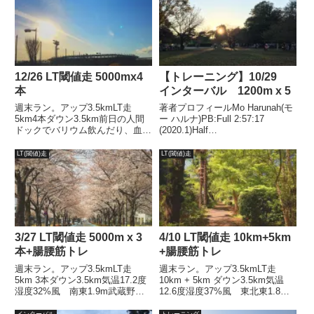
ード強化、心肺機能、VO2Max向
上。ターゲット1...
12/26 LT閾値走 5000mx4
【トレーニング】10/29
本
インターバル 1200m x 5
週末ラン。アップ3.5kmLT走
著者プロフィールMo Harunah(モ
5km4本ダウン3.5km前日の人間
ー ハルナ)PB:Full 2:57:17
ドックでバリウム飲んだり、血液
(2020.1)Half
を抜き取られたせいで、ほんっと
1:27:00(2018.11)2021年1月には
に調子悪かった(言い訳)おまけに
50代サブスリー達成。目的スピ
LT(閾値)走
LT(閾値)走
午前中はスタッドレスタイヤの交
ード強化、心肺機能、VO2Max向
換作業なんかしちゃったので走っ
上。ターゲット1...
てて腰がジンジン辛...
3/27 LT閾値走 5000m x 3
4/10 LT閾値走 10km+5km
本+腸腰筋トレ
+腸腰筋トレ
週末ラン。アップ3.5kmLT走
週末ラン。アップ3.5kmLT走
5km 3本ダウン3.5km気温17.2度
10km + 5km ダウン3.5km気温
湿度32%風 南東1.9m武蔵野の
12.6度湿度37%風 東北東1.8m
森公園シューズ ペガサス37タ
武蔵野の森公園シューズ ペガサ
ーゲット 心拍90％桜が満開に
ス37ターゲット 心拍90％先週
インターバル
トレーニング