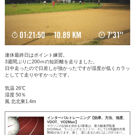
連休最終日はポイント練習。
3週間ぶりに200ｍの短距離を走りました。
日中走ったので日差しが強かったですが湿度が低くカラッ
としてて走りやすかったです。
気温 26℃
湿度 50％
風 北北東1.4m
インターバルトレーニング【効果、方法、強度、
VDOT、VO2Max】
マラソンの記録を決める3要素は、最大酸素摂取量
(VO2Max)、ランニングエコノミー、そしてLT(乳酸性作業
閾値)があります。速く、楽に走るためにはこの3つをバラ