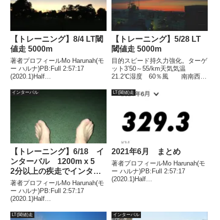
【トレーニング】8/4 LT閾
【トレーニング】5/28 LT
値走 5000m
閾値走 5000m
著者プロフィールMo Harunah(モ
目的スピード持久力強化。ターゲ
ー ハルナ)PB:Full 2:57:17
ット3’50～55/km天気気温
(2020.1)Half
21.2℃湿度 60％風 南南西
1:27:00(2018.11)2021年1月には
4.0ｍLT閾値走についてはこちら
50代サブスリー達成。目的スピ
結果６は時計止め忘れLT
インターバル
LT(閾値)走
ード持久力強化。ターゲット
5000m3/254/14/154/225/65/28タ
4'00 ～4'10/...
イム 19’1119’1...
【トレーニング】6/18 イ
2021年6月 まとめ
ンターバル 1200m x 5
著者プロフィールMo Harunah(モ
2分以上の疾走でインター
ー ハルナ)PB:Full 2:57:17
(2020.1)Half
バルの効率が高まるのか？
著者プロフィールMo Harunah(モ
1:27:00(2018.11)2021年1月には
ー ハルナ)PB:Full 2:57:17
50代サブスリー達成。6月トータ
(2020.1)Half
ルランニング、マラソンの走力を
1:27:00(2018.11)2021年1月には
決めるうえで重要な...
50代サブスリー達成。目的スピ
LT(閾値)走
インターバル