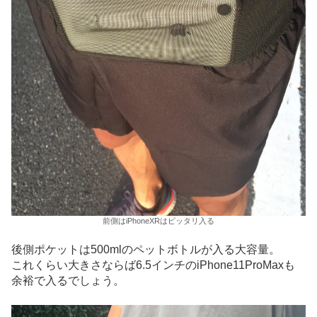
前側はiPhoneXRはピッタリ入る
後側ポケットは500mlのペットボトルが入る大容量。
これくらい大きさならば6.5インチのiPhone11ProMaxも
余裕で入るでしょう。