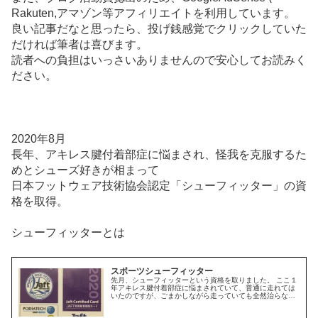
Rakuten,アマゾン等アフィリエイトを利用しています。
良い記事だなと思ったら、投げ銭感覚でクリックしていた
だければ筆者は喜びます。
読者への負担はいっさいありませんので安心してお読みく
ださい。
2020年8月
長年、アキレス腱付着部症に悩まされ、怪我を克服するた
めとシューズ好きが相まって
日本フットウェア技術協会認定「シューフィッター」の資
格を取得。
シューフィッターとは
スポーツシューフィッター
先月、シューフィッターという資格を取りました。 ここ１
年アキレス腱付着部症に悩まされていて、普通に走れては
いたのですが、ごまかしながら走っていても全然治らない
なと思い、ケガのことや解剖学など色々調べているうち
に、スポーツシューフィッターという資格があることを知