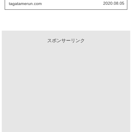
ってから、せっかくだから資格の一つでも取っておこう！
2020.08.05
tagatamerun.com
ということでモチベーションのあるうちに申し込みしてみ
ました。
スポンサーリンク