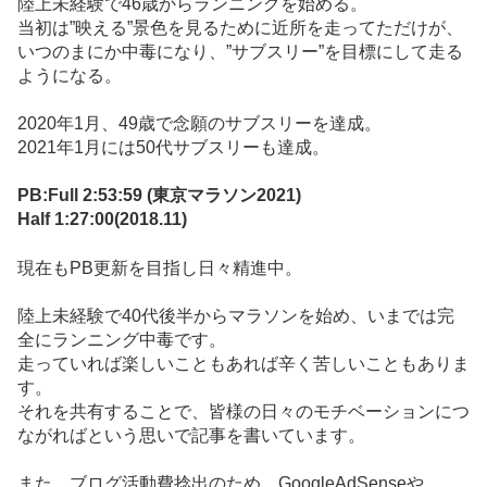
陸上未経験で46歳からランニングを始める。
当初は”映える”景色を見るために近所を走ってただけが、
いつのまにか中毒になり、”サブスリー”を目標にして走る
ようになる。
2020年1月、49歳で念願のサブスリーを達成。
2021年1月には50代サブスリーも達成。
PB:Full 2:53:59 (東京マラソン2021)
Half 1:27:00(2018.11)
現在もPB更新を目指し日々精進中。
陸上未経験で40代後半からマラソンを始め、いまでは完
全にランニング中毒です。
走っていれば楽しいこともあれば辛く苦しいこともありま
す。
それを共有することで、皆様の日々のモチベーションにつ
ながればという思いで記事を書いています。
また、ブログ活動費捻出のため、GoogleAdSenseや